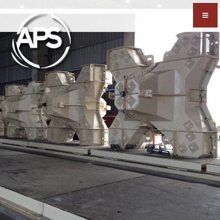
Accueil
>
Moules
>
Galerie photo - Moules